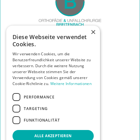
×
Diese Webseite verwendet
Links
Cookies.
START
Wir verwenden Cookies, um die
DAS TEAM
Benutzerfreundlichkeit unserer Website zu
TILMANN BREITENBACH
verbessern. Durch die weitere Nutzung
LEISTUNGEN
unserer Webseite stimmen Sie der
DIE PRAXIS
Verwendung von Cookies gemäß unserer
IHR WEG ZU UNS
Cookie-Richtlinie zu.
Weitere Informationen
KONTAKT
PERFORMANCE
Info
HAFTUNGSAUSSCHLUSS
TARGETING
DATENSCHUTZERKLÄRUNG
IMPRESSUM
FUNKTIONALITÄT
ALLE AKZEPTIEREN