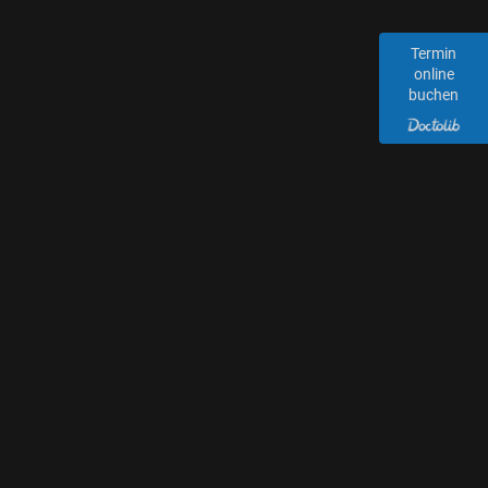
Termin
online
buchen
ORTHOPÄDIE
UNFALLCHIRURGIE
&
BREITENBACH
MENÜ