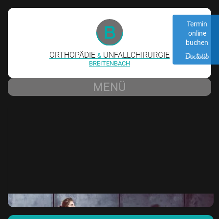
Termin
online
buchen
ORTHOPÄDIE
UNFALLCHIRURGIE
&
BREITENBACH
MENÜ