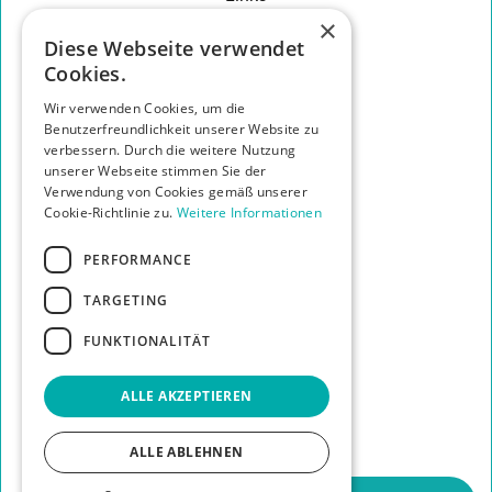
×
START
Diese Webseite verwendet
DAS TEAM
Cookies.
TILMANN BREITENBACH
LEISTUNGEN
Wir verwenden Cookies, um die
DIE PRAXIS
Benutzerfreundlichkeit unserer Website zu
IHR WEG ZU UNS
verbessern. Durch die weitere Nutzung
KONTAKT
unserer Webseite stimmen Sie der
Verwendung von Cookies gemäß unserer
Info
Cookie-Richtlinie zu.
Weitere Informationen
HAFTUNGSAUSSCHLUSS
DATENSCHUTZERKLÄRUNG
PERFORMANCE
IMPRESSUM
TARGETING
FUNKTIONALITÄT
ALLE AKZEPTIEREN
ALLE ABLEHNEN
©
2026
Tilmann Breitenbach