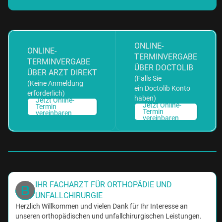
ONLINE-
ONLINE-
TERMINVERGABE
TERMINVERGABE
ÜBER DOCTOLIB
ÜBER ARZT DIREKT
(Falls Sie
(Keine Anmeldung
ein Doctolib Konto
erforderlich)
haben)
Jetzt Online-
Jetzt Online-
Termin
Termin
vereinbaren
vereinbaren
IHR FACHARZT FÜR ORTHOPÄDIE UND
UNFALLCHIRURGIE
Herzlich Willkommen und vielen Dank für Ihr Interesse an
unseren orthopädischen und unfallchirurgischen Leistungen.