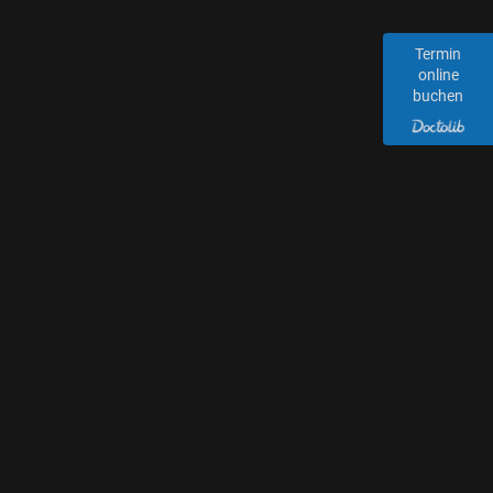
Termin
online
buchen
ORTHOPÄDIE
UNFALLCHIRURGIE
&
BREITENBACH
MENÜ