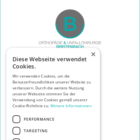
×
Diese Webseite verwendet
Links
Cookies.
START
Wir verwenden Cookies, um die
DAS TEAM
Benutzerfreundlichkeit unserer Website zu
TILMANN BREITENBACH
verbessern. Durch die weitere Nutzung
LEISTUNGEN
unserer Webseite stimmen Sie der
DIE PRAXIS
Verwendung von Cookies gemäß unserer
IHR WEG ZU UNS
Cookie-Richtlinie zu.
Weitere Informationen
KONTAKT
PERFORMANCE
Info
HAFTUNGSAUSSCHLUSS
TARGETING
DATENSCHUTZERKLÄRUNG